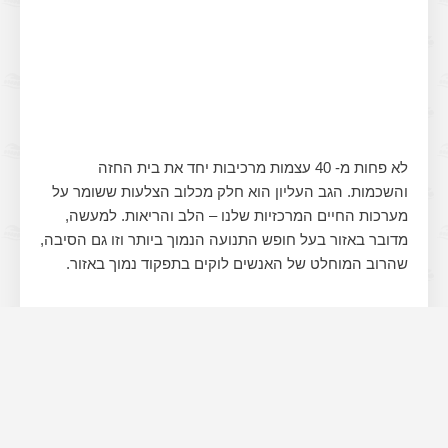
לא פחות מ- 40 עצמות מרכיבות יחד את בית החזה
והשכמות. הגב העליון הוא חלק מכלוב הצלעות ששומר על
מערכות החיים המרכזיות שלנו – הלב והריאות. למעשה,
מדובר באזור בעל חופש התנועה הנמוך ביותר וזו גם הסיבה,
שהרוב המוחלט של האנשים לוקים בתפקוד נמוך באזור.
כדאי לדעת שתפקוד ירוד בגב העליון הוא גם גורם שכיח
להיווצרות כאבים בצוואר ו/או בגב התחתון.
מהם הגורמים העיקריים לכאבי גב
עליון ושכמות?